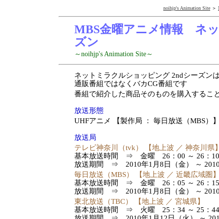
noihjp's Animation Site
＞
MBS金曜アニメ情報 ネッ
ズン
～noihjp's Animation Site～
ネットミラクルショッピング 2ndシーズン
通販番組ではなくバカCG番組です
番組で紹介した商品そのものを購入するこ
放送形態
UHFアニメ 【製作局 ： 毎日放送（MBS）
放送局
テレビ神奈川（tvk） 【地上波 ／ 神奈川県
基本放送時間 ⇒ 金曜 26：00 ～ 26：1
放送期間 ⇒ 2010年1月8日（金） ～ 201
毎日放送（MBS） 【地上波 ／ 近畿広域圏
基本放送時間 ⇒ 金曜 26：05 ～ 26：1
放送期間 ⇒ 2010年1月8日（金） ～ 201
東北放送（TBC） 【地上波 ／ 宮城県】
基本放送時間 ⇒ 火曜 25：34 ～ 25：4
放送期間 ⇒ 2010年1月12日（火） ～ 20